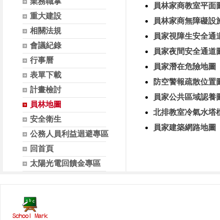
業務職掌
員林家商教室平面
重大建設
員林家商無障礙設
相關法規
員家視障生安全通
會議紀錄
員家夜間安全通道
行事曆
員家潛在危險地圖
表單下載
防空警報疏散位置
計畫檢討
員家公共區域認養
員林地圖
北排教室冷氣水塔
安全衛生
員家建築網路地圖
公務人員利益迴避專區
回首頁
太陽光電回饋金專區