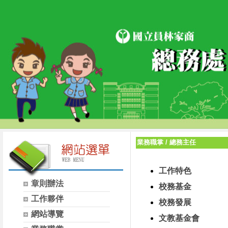
業務職掌
/
總務主任
工作特色
章則辦法
校務基金
工作夥伴
校務發展
網站導覽
文教基金會