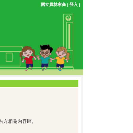
國立員林家商
登入
|
|
4 ]右方相關內容區。