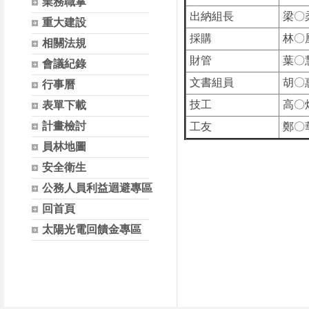
業務職掌
出納組長
梁〇
重大建設
採購
林〇
相關法規
財管
葉〇
會議紀錄
文書組員
胡〇
行事曆
技工
高〇
表單下載
計畫檢討
工友
鄭〇
員林地圖
安全衛生
公務人員利益迴避專區
回首頁
太陽光電回饋金專區