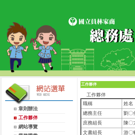
工作夥伴
工作夥伴
職稱
姓名
章則辦法
總務主任
劉〇
工作夥伴
庶務組長
陳〇
網站導覽
文書組長
游〇