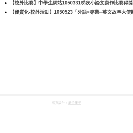
【校外比賽】中學生網站1050331梯次小論文寫作比賽得獎
【優質化-校外活動】1050523「外語×專業─英文故事大使
網頁設計：
數位果子