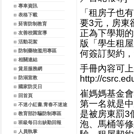
專車資訊
「租房子也有
表格下載
要
3
元，房東
菸害防制教育
正為下學期的
友善校園宣導
版「學生租屋
活動花絮
防制藥物濫用專區
何簽訂契約，
相關連結
手冊內容可上
賃居服務網
http://csrc.
防溺宣教
國家防災日
崔媽媽基金會
回首頁
第一名就是中
不迷小紅書,青春不迷途
是被房東罰
3
教育部詐騙防制專區
泡、馬桶等修
班級每日出缺勤回報
人員執掌