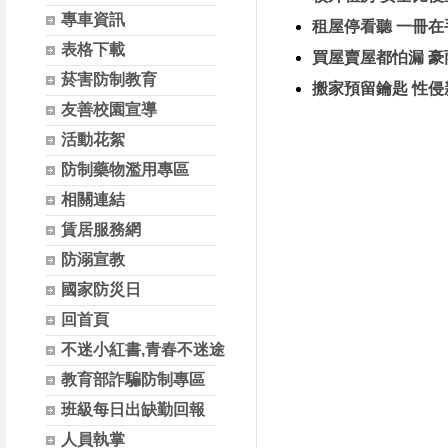
專車資訊
租屋停看聽 一冊
表格下載
買屋賣屋都怕漏 
菸害防制教育
搬家預留鑰匙 性侵
友善校園宣導
活動花絮
防制藥物濫用專區
相關連結
賃居服務網
防溺宣教
國家防災日
回首頁
不迷小紅書,青春不迷途
教育部詐騙防制專區
班級每日出缺勤回報
人員執掌