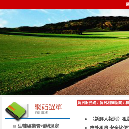
賃居服務網
/
賃居相關新聞
/
〈新鮮人報到〉租
生輔組業管相關規定
校外租房 安全比便