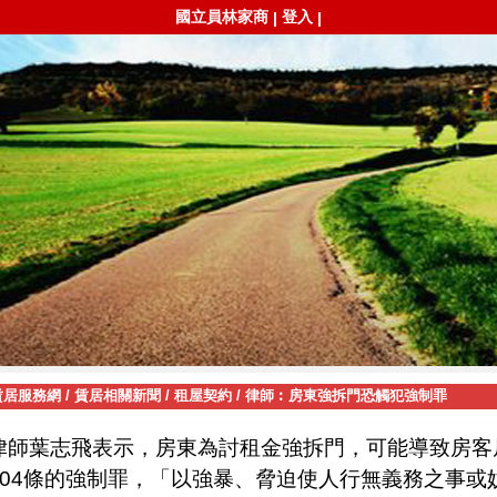
國立員林家商
登入
|
|
賃居服務網
/
賃居相關新聞
/
租屋契約
/
律師︰房東強拆門恐觸犯強制罪
律師葉志飛表示，房東為討租金強拆門，可能導致房客
04
條的強制罪，「以強暴、脅迫使人行無義務之事或