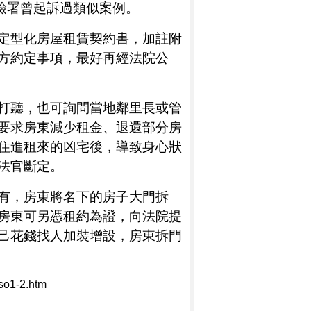
檢署曾起訴過類似案例。
定型化房屋租賃契約書，加註附
方約定事項，最好再經法院公
打聽，也可詢問當地鄰里長或管
要求房東減少租金、退還部分房
住進租來的凶宅後，導致身心狀
法官斷定。
有，房東將名下的房子大門拆
房東可另憑租約為證，向法院提
己花錢找人加裝增設，房東拆門
-so1-2.htm