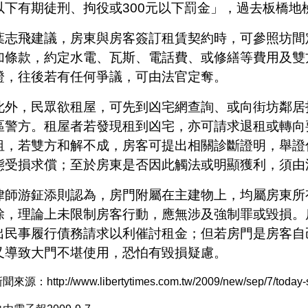
以下有期徒刑、拘役或
300
元以下罰金」，過去板橋地
葉志飛建議，房東與房客簽訂租賃契約時，可參照坊間
加條款，約定水電、瓦斯、電話費、或修繕等費用及雙
證，往後若有任何爭議，可由法官定奪。
此外，民眾欲租屋，可先到凶宅網查詢、或向街坊鄰居
區警方。租屋者若發現租到凶宅，亦可請求退租或轉向
租，若雙方和解不成，房客可提出相關診斷證明，舉證
態受損求償；至於房東是否因此觸法或明顯獲利，須由
律師游鉦添則認為，房門附屬在主建物上，均屬房東所
除，理論上未限制房客行動，應無涉及強制罪或毀損。
出民事履行債務請求以利催討租金；但若房門是房客自
又導致大門不堪使用，恐怕有毀損疑慮。
新聞來源：
http://www.libertytimes.com.tw/2009/new/sep/7/today