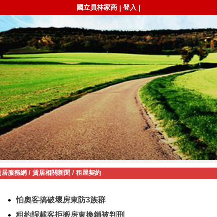
國立員林家商
登入
|
|
賃居服務網
/
賃居相關新聞
/
租屋契約
怕奧客搞破壞房東防3族群
租約誤載客拒搬房東換鎖被判刑