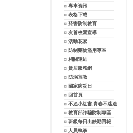
專車資訊
表格下載
菸害防制教育
友善校園宣導
活動花絮
防制藥物濫用專區
相關連結
賃居服務網
防溺宣教
國家防災日
回首頁
不迷小紅書,青春不迷途
教育部詐騙防制專區
班級每日出缺勤回報
人員執掌