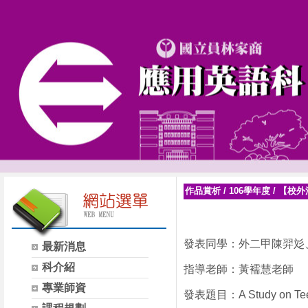
作品賞析
/
106學年度
/
【校外
發表同學：外二甲陳羿彣
最新消息
科介紹
指導老師：黃襦慧老師
專業師資
發表題目：A Study on Teena