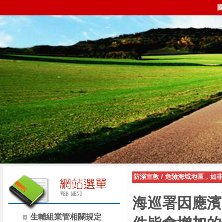
防溺宣教
/
危險海域地區，如
海巡署因應濱
生輔組業管相關規定