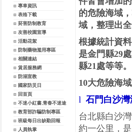
件皆會增加的
專車資訊
的危險海域，
表格下載
域，整理出全
菸害防制教育
友善校園宣導
根據統計資料
活動花絮
防制藥物濫用專區
是金門縣
29
處
相關連結
縣
21
處等等。
賃居服務網
防溺宣教
10
大危險海域
國家防災日
回首頁
l
石門白沙灣
不迷小紅書,青春不迷途
教育部詐騙防制專區
台北縣白沙灣
班級每日出缺勤回報
約一公里，是
人員執掌