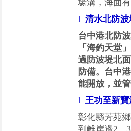
壕溝，海面有
l
清水北防波
台中港北防波
「海釣天堂」
過防波堤北面
防備。台中港
能開放，並管
l
王功至新寶
彰化縣芳苑鄉
到離岸邊
2
、
3