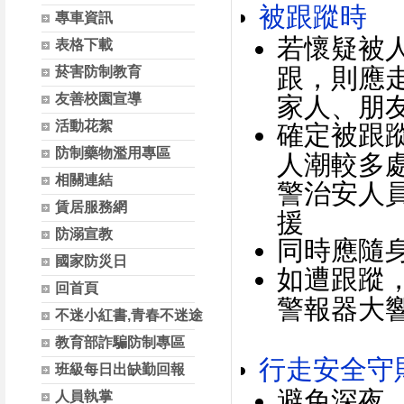
被跟蹤時
專車資訊
若懷疑被
表格下載
跟，則應
菸害防制教育
友善校園宣導
家人、朋
活動花絮
確定被跟
防制藥物濫用專區
人潮較多
相關連結
警治安人
賃居服務網
援
防溺宣教
同時應隨
國家防災日
如遭跟蹤
回首頁
警報器大
不迷小紅書,青春不迷途
教育部詐騙防制專區
行走安全守
班級每日出缺勤回報
避免深夜
人員執掌