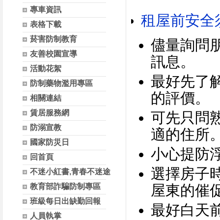
專車資訊
租屋前安全
表格下載
菸害防制教育
儘量詢問
友善校園宣導
訊息。
活動花絮
最好先了
防制藥物濫用專區
的評價。
相關連結
賃居服務網
可先只問
防溺宣教
適的住所
國家防災日
小心提防
回首頁
選擇房子
不迷小紅書,青春不迷途
教育部詐騙防制專區
屋東的催
班級每日出缺勤回報
最好白天
人員執掌