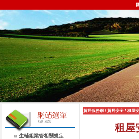
賃居服務網
/
賃居安全
/
租屋
租屋
生輔組業管相關規定