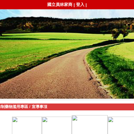
國立員林家商
登入
|
|
防制藥物濫用專區
/
宣導事項