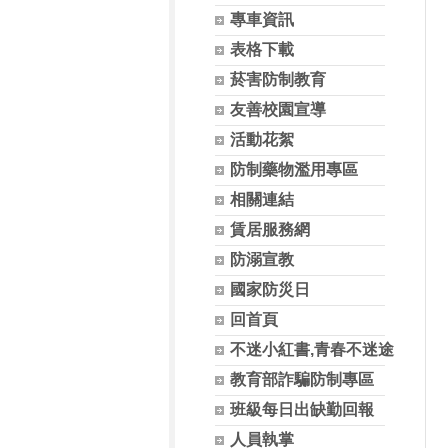
專車資訊
表格下載
菸害防制教育
友善校園宣導
活動花絮
防制藥物濫用專區
相關連結
賃居服務網
防溺宣教
國家防災日
回首頁
不迷小紅書,青春不迷途
教育部詐騙防制專區
班級每日出缺勤回報
人員執掌