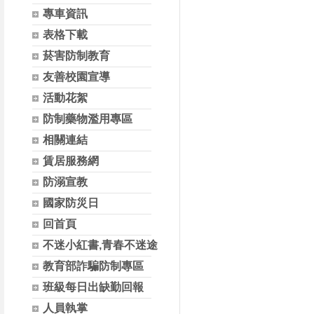
專車資訊
表格下載
菸害防制教育
友善校園宣導
活動花絮
防制藥物濫用專區
相關連結
賃居服務網
防溺宣教
國家防災日
回首頁
不迷小紅書,青春不迷途
教育部詐騙防制專區
班級每日出缺勤回報
人員執掌