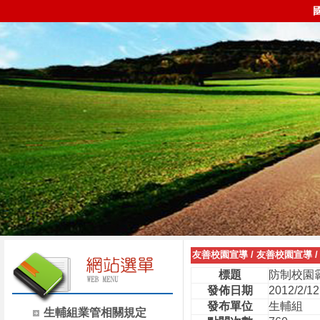
友善校園宣導
/
友善校園宣導
標題
防制校園
發佈日期
2012/2/12
發布單位
生輔組
生輔組業管相關規定