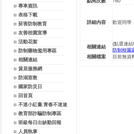
點閱次數
760
專車資訊
表格下載
詳細內容
歡迎同學
菸害防制教育
友善校園宣導
活動花絮
(點選連
相關連結
防制校園
防制藥物濫用專區
相關檔案
目前無資
相關連結
賃居服務網
防溺宣教
國家防災日
回首頁
不迷小紅書,青春不迷途
教育部詐騙防制專區
班級每日出缺勤回報
人員執掌