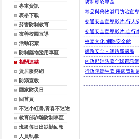
防制霸凌專區
專車資訊
毒品與藥物濫用防治宣
表格下載
交通安全宣導影片-
行人
菸害防制教育
交通安全宣導影片-
自行
友善校園宣導
校園文化-
網路安全館
活動花絮
網路安全－網路新國民
防制藥物濫用專區
內政部消防署全球資訊
相關連結
賃居服務網
行政院衛生署
疾病管制
防溺宣教
國家防災日
回首頁
不迷小紅書,青春不迷途
教育部詐騙防制專區
班級每日出缺勤回報
人員執掌