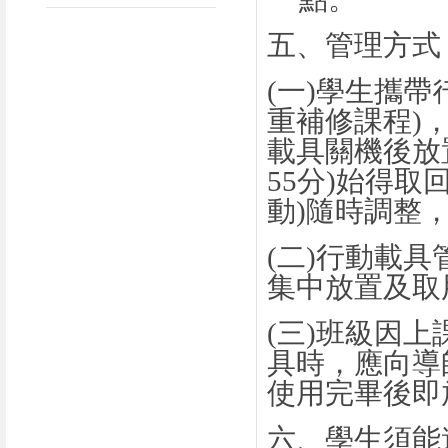
五、管理方式
(
一
)
學生攜帶
重補修課程
)
載具關機後放
55
分
)
始得取
動
)
隨時調整
(
二
)
行動載具
集中放置及取
(
三
)
班級因上
具時，應向導
使用完畢後即
六、學生須能