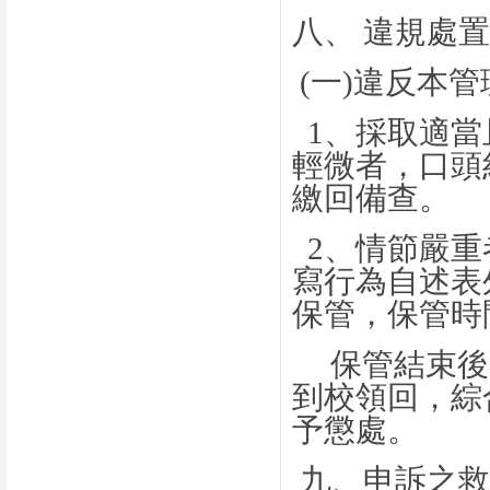
八、 違規處
(
一
)
違反本管
1
、採取適當
輕微者，口頭
繳回備查。
2
、情節嚴重
寫行為自述表
保管，保管時
保管結束後
到校領回，綜
予懲處。
九、申訴之救