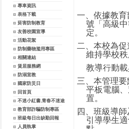
專車資訊
一、
依據教育
表格下載
號「高級中
菸害防制教育
定。
友善校園宣導
活動花絮
二、
本校為促
防制藥物濫用專區
維持學校秩
相關連結
教導行動載
賃居服務網
防溺宣教
三、
本管理要
國家防災日
平板電腦、
回首頁
置。
不迷小紅書,青春不迷途
教育部詐騙防制專區
四、
班級導師
班級每日出缺勤回報
引導學生適
人員執掌
點。