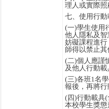
理人或實際照
七、使用行動
(
一
)
學生使用
他人隱私及智
妨礙課程進行
師得以禁止其
(
二
)
個人應謹
及他人行動載
(
三
)
各班
1
名學
報後，再將行
(
四
)
行動載具
(
本校學生獎懲