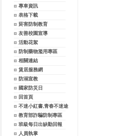
專車資訊
表格下載
菸害防制教育
友善校園宣導
活動花絮
防制藥物濫用專區
相關連結
賃居服務網
防溺宣教
國家防災日
回首頁
不迷小紅書,青春不迷途
教育部詐騙防制專區
班級每日出缺勤回報
人員執掌