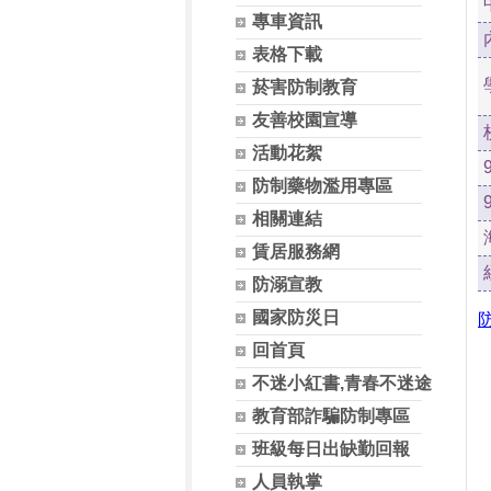
專車資訊
表格下載
菸害防制教育
友善校園宣導
活動花絮
防制藥物濫用專區
相關連結
賃居服務網
防溺宣教
國家防災日
回首頁
不迷小紅書,青春不迷途
教育部詐騙防制專區
班級每日出缺勤回報
人員執掌