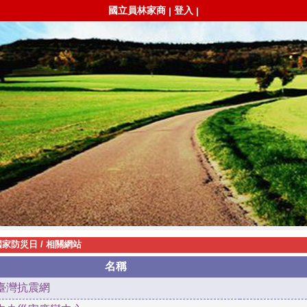
國立員林家商
登入
|
|
國家防災日
/
相關網站
名稱
臺灣抗震網