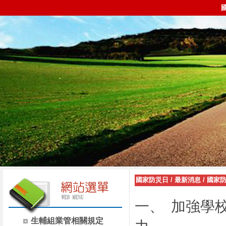
國家防災日
/
最新消息
/
國家
一、
加強學
生輔組業管相關規定