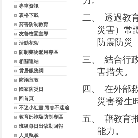
力。
專車資訊
表格下載
二、
透過教
菸害防制教育
災害）常
友善校園宣導
防震防災
活動花絮
防制藥物濫用專區
三、
結合行
相關連結
害措失。
賃居服務網
防溺宣教
四、
在外部
國家防災日
回首頁
災害發生
不迷小紅書,青春不迷途
五、
藉教育
教育部詐騙防制專區
班級每日出缺勤回報
能力。
人員執掌