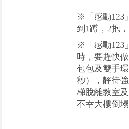
※「感動
123
到
1
蹲，
2
抱，
※「感動
123
時，要趕快做
包包及雙手環
秒），靜待強
梯脫離教室及
不幸大樓倒塌