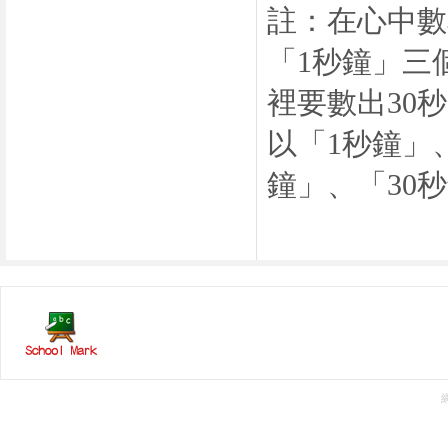
註：在心中數
「
1
秒鐘」三
裡要數出
30
秒
以「
1
秒鐘」
鐘」、「
30
秒