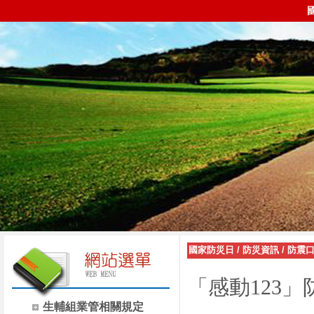
國家防災日
/
防災資訊
/
防震口
「感動
123
」
生輔組業管相關規定