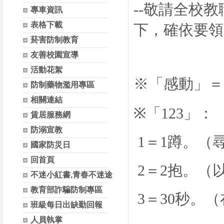
--
敬請全校教
專車資訊
表格下載
下，確依要領
菸害防制教育
友善校園宣導
活動花絮
※「感動」＝
防制藥物濫用專區
相關連結
※「
123
」：
賃居服務網
防溺宣教
1
＝
1
蹲。（
國家防災日
回首頁
2
＝
2
抱。（
不迷小紅書,青春不迷途
教育部詐騙防制專區
3
＝
30
秒。（
班級每日出缺勤回報
人員執掌