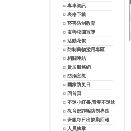
專車資訊
表格下載
菸害防制教育
友善校園宣導
活動花絮
防制藥物濫用專區
相關連結
賃居服務網
防溺宣教
國家防災日
回首頁
不迷小紅書,青春不迷途
教育部詐騙防制專區
班級每日出缺勤回報
人員執掌