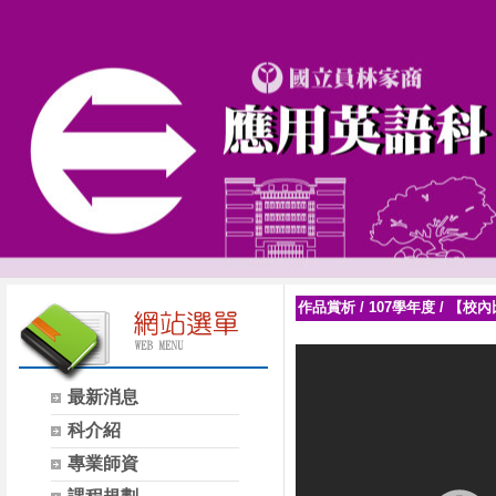
作品賞析
/
107學年度
/
【校內
最新消息
科介紹
專業師資