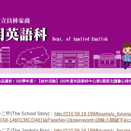
作品賞析
/
102學年度
/
【校外活動】102年度外語群科中心第1期英文讀書心得
二甲(The School Story)：
http://210.59.19.199/forums/u_for
7A8-1460136CD481}&PageNo=2&skeyword=請輸入關鍵字&cc1
二乙(The Janitor's Boy)：
http://210.59.19.199/forums/u_for