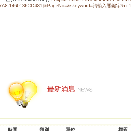
7A8-1460136CD481}&PageNo=&skeyword=請輸入關鍵字&cc1=
時間
類別
單位
標題