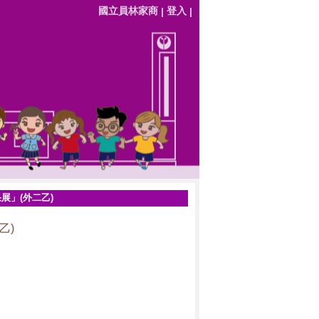
國立員林家商
登入
|
|
果展」(外二乙)
乙)