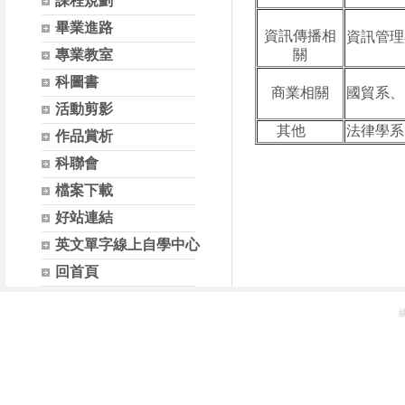
課程規劃
畢業進路
資訊傳播相
資訊管理
專業教室
關
科圖書
商業相關
國貿系、
活動剪影
其他
法律學系
作品賞析
科聯會
檔案下載
好站連結
英文單字線上自學中心
回首頁