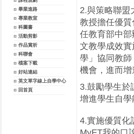
課程規劃
2.與策略聯
畢業進路
專業教室
教授擔任優質
科圖書
任教育部中部
活動剪影
文教學成效實
作品賞析
科聯會
學」協同教師
檔案下載
機會，進而增
好站連結
英文單字線上自學中心
3.鼓勵學生
回首頁
增進學生自學
4.實施優質
MyET我的