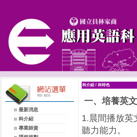
科介紹
/
科特色
一、
培養英
最新消息
1.晨間播放
科介紹
專業師資
聽力能力。