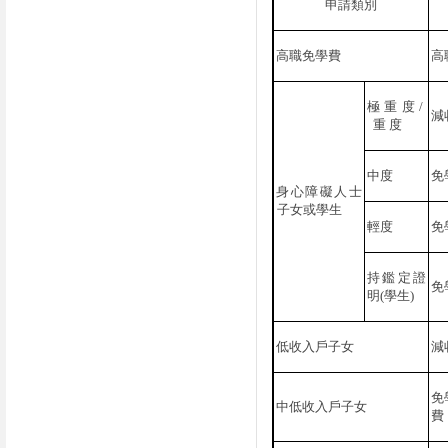
申請類別
高職免學費
高
極重度
/
減
重 度
中度
免
身心障礙人士
子女或學生
輕度
免
持鑑定證
免
明
(
學生
)
低收入戶子女
減
免
中低收入戶子女
費