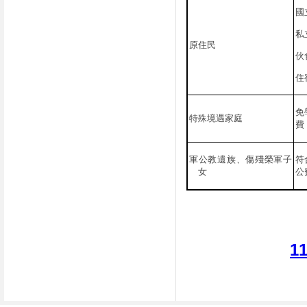
國
私
原住民
伙
住
免
特殊境遇家庭
費
軍公教遺族、傷殘榮軍子
符
女
公
1