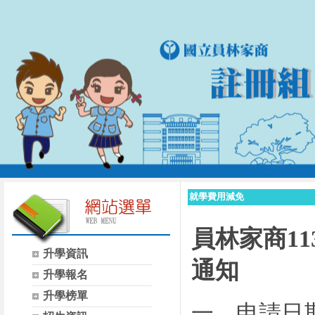
就學費用減免
員林家商
11
升學資訊
通知
升學報名
升學榜單
一、申請日