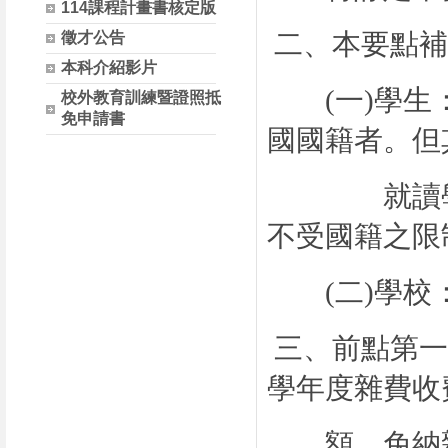
114課程計畫書核定版
二、本要點補
徵才公告
本科介紹影片
(
一
)
學生
校外教育訓練暨證照抵
免申請書
國國籍者。但
就讀學校係
不受國籍之限
(
二
)
學校
三、前點第一
學年度雜費收
額，免納雜