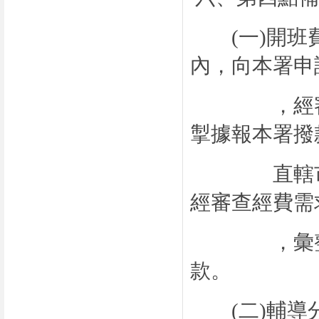
(
一
)
開班
內，向本署申
，經審查核
掣據報本署撥
直轄市、縣
經審查經費需
，彙整列冊
款。
(
二
)
輔導