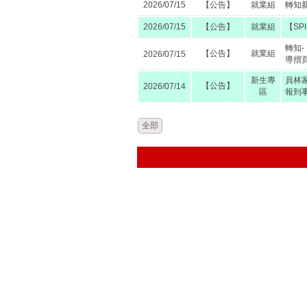
2026/07/15
【公告】
就業組
轉知
2026/07/15
【公告】
就業組
【SP
轉知
【公告】
就業組
2026/07/15
導摺
新生專
員林
【公告】
2026/07/14
區
報到
全部
Copyright© 
地址：51045彰化縣員林市中正路56號
建議使用I.E.或Firefox或