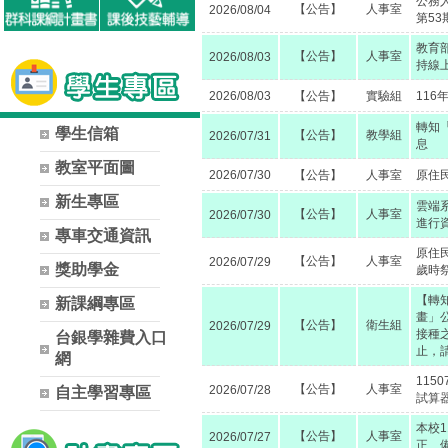
公務
【公告】
人事室
2026/08/04
第53
教育
【公告】
人事室
2026/08/03
持線
2026/08/03
【公告】
實驗組
11
轉知
學生信箱
【公告】
教學組
2026/07/31
息
教室平面圖
2026/07/30
【公告】
人事室
原住
新生專區
雲端系
【公告】
人事室
2026/07/30
進行
專車交通資訊
原住
【公告】
人事室
2026/07/29
獎助學金
歲時
【轉知
新課綱專區
畫」
【公告】
衛生組
2026/07/29
接種之
台銀學雜費入口
止，
網
115
【公告】
人事室
2026/07/28
自主學習專區
試算
本校
【公告】
人事室
2026/07/27
正、