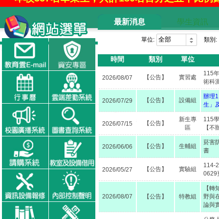
【114學年升學金榜】國立
最新消息
學生資訊
【114學年升學金榜】國立雲林科技大學
單位:
類別:
【114學年升學金榜】國立
時間
類別
單位
【114學年升學金榜】國立臺
11
【公告】
實習處
2026/08/07
【114學年升學金榜】國立虎尾科技大學
術科
辦理
【114學年升學金榜】國立勤益科
【公告】
設備組
2026/07/29
生」
【114學年升學金榜】臺灣警察專科學
新生專
11
【公告】
2026/07/15
區
【不
菸害
【公告】
生輔組
2026/06/06
書
114
【公告】
實驗組
2026/05/27
062
【轉知
2026/08/07
【公告】
特教組
野與
論與