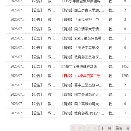
2026/07/30
6
【公告】
教學組
【115學年度暑假課業輔導實施正常化檢核表.pdf
教學組
2026/07/24
2
【公告】
教學組
【轉知】國立屏東大學2026全國高中職專題競賽
教學組
2026/07/22
2
【公告】
教學組
【轉知】「全民英檢」中級、中高級測驗現正報名中
教學組
2026/07/21
0
【公告】
教學組
【轉知】國立清華大學清華光罩教育研究中心辦理2026「清華光罩教學獎」
教學組
2026/07/20
1
【公告】
教學組
【轉知】SDGs 飛英任務暑期活動-打造永續城市藍圖
教學組
2026/07/17
0
【公告】
教學組
【轉知】「高級中等學校教師本土語文認證培訓實施計畫─115年客語認證加強班（8月）」
教學組
2026/07/17
1
【公告】
教學組
【轉知】教育部國民及學前教育署115年度金融基礎教育教學實施成果徵選簡章
教學組
2026/07/16
1452
【公告】
教學組
115學年度暑假輔導課表
教學組
2026/07/15
1295
【公告】
教學組
【日校】114學年度第二學期「高一及高二學期補考注意事項、時間、科目、地點及座位表」公告
教學組幹事
2026/07/13
2
【公告】
教學組
【轉知】臺中工業高級中等學校辦理新興科技「AI Agent超入門系列」研習
教學組
2026/07/13
1
【公告】
教學組
【轉知】國立臺灣師範大學辦理「一般科目種子教師培訓【SEL的探索地圖-內涵與實務體驗】」
教學組
2026/07/13
0
【公告】
教學組
【轉知】國立高雄師範大學辦理「115學年度中等學校科技領域生活科技專長學士後教育學分班」
教學組
2026/07/10
1
【公告】
教學組
【轉知】教育部辦理115年「一般/專業種子師資增能回訓暨觀摩研習營」
教學組
第一頁
上一頁
下一頁
最後一頁