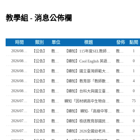
教學組 - 消息公佈欄
時間
類別
單位
標題
發佈
點閱
2026/08/06
1
【公告】
教學組
【轉知】115年度SEL教師增能培力系列專題講座（場次三）實施計畫
教學組
2026/08/06
0
【公告】
教學組
【轉知】Cool English 英語線上學習平臺115年普技高教案簡報得獎作品實體分享會
教學組
2026/08/04
1
【公告】
教學組
【轉知】國立臺灣師範大學心理與教育測驗研究發展中心（以 下簡稱心測中心）辦理115年國中教育會考命題研習會實施計畫
教學組
2026/08/03
4
【公告】
教學組
【轉知】教育部「教師數位教學增能培訓」規劃資訊
教學組
2026/08/03
0
【公告】
教學組
【轉知】台科大與國立臺北科技大學共同辦理「北一區暨北二區技職教育共好交流座談會」活動
教學組
2026/07/31
75
【公告】
教學組
轉知「因材網高中生物自主學習講座」活動訊息
教學組幹事
2026/07/30
0
【公告】
教學組
【轉知】 轉知-「高級中等學校教師本土語文認證培訓實施計畫─第二十二梯次本土語文認證輔導班」
教學組
2026/07/30
0
【公告】
教學組
【轉知】檢送教育部國民及學前教育署委請國立臺灣師範大學辦理「高級中等學校學習扶助教師教學增能暨區域策略聯盟諮詢輔導支持系統計畫」之「115年高級中等學校補強課程模組徵選」活動簡章，請國語文、英語文及數學教師踴躍參加。
教學組
2026/07/30
0
【公告】
教學組
【轉知】2026全國幼老共學教案設計暨教學成果競賽
教學組