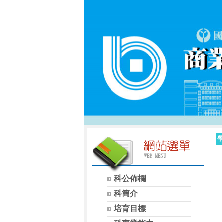
科公佈欄
科簡介
培育目標