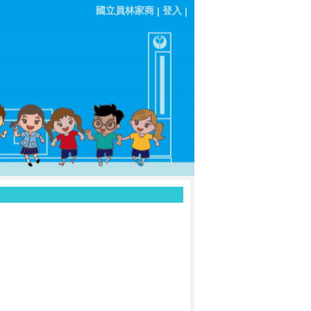
國立員林家商
登入
|
|