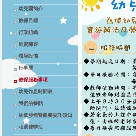
幼兒園簡介
教保目標
行政組織
師資陣容
環境設備
行事曆
教保服務事項
幼兒作息時間表
我們的餐點
幼童發燒暨餵藥委託須知
收退費辦法