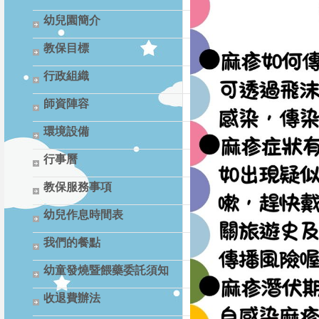
幼兒園簡介
教保目標
行政組織
師資陣容
環境設備
行事曆
教保服務事項
幼兒作息時間表
我們的餐點
幼童發燒暨餵藥委託須知
收退費辦法