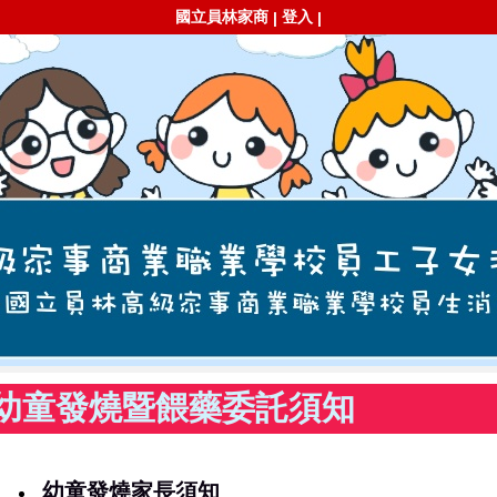
國立員林家商
登入
|
|
幼童發燒暨餵藥委託須知
幼童發燒家長須知