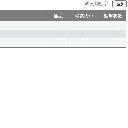
類型
檔案大小
點擊次數
-
-
-
-
-
-
-
-
-