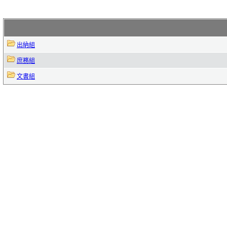
出納組
庶務組
文書組