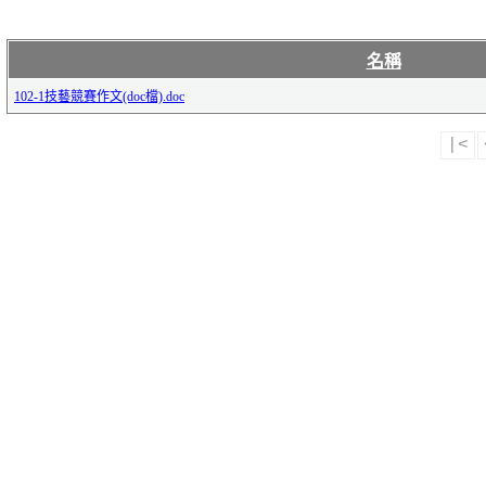
名稱
102-1技藝競賽作文(doc檔).doc
|<