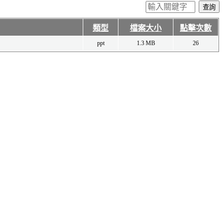
類型
檔案大小
點擊次數
ppt
1.3 MB
26