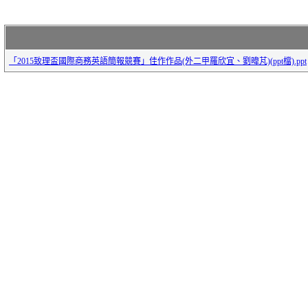
「2015致理盃國際商務英語簡報競賽」佳作作品(外二甲羅欣宜、劉暐芃)(ppt檔).ppt