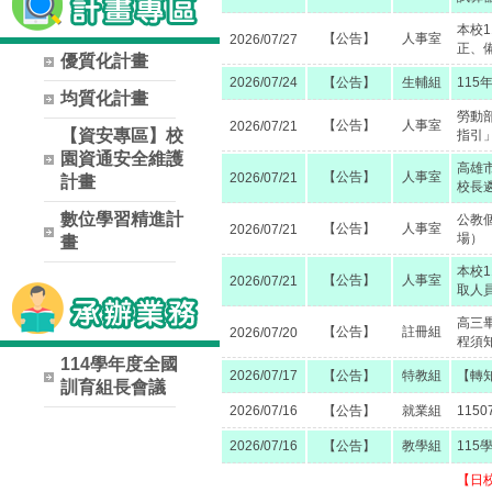
本校
【公告】
人事室
2026/07/27
正、
優質化計畫
2026/07/24
【公告】
生輔組
11
均質化計畫
勞動
【公告】
人事室
2026/07/21
【資安專區】校
指引
園資通安全維護
高雄
【公告】
人事室
2026/07/21
計畫
校長
數位學習精進計
公教
【公告】
人事室
2026/07/21
場）
畫
本校
【公告】
人事室
2026/07/21
取人
高三
【公告】
註冊組
2026/07/20
程須
114學年度全國
2026/07/17
【公告】
特教組
【轉
訓育組長會議
2026/07/16
【公告】
就業組
115
2026/07/16
【公告】
教學組
11
【日