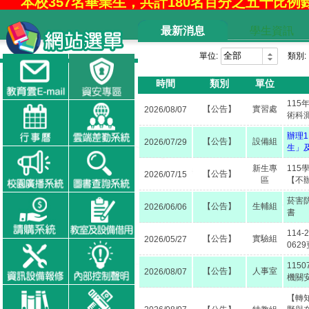
【114學年升學金榜】國立
最新消息
學生資訊
【114學年升學金榜】國立雲林科技大學
單位:
類別:
【114學年升學金榜】國立
時間
類別
單位
【114學年升學金榜】國立臺
11
【公告】
實習處
2026/08/07
【114學年升學金榜】國立虎尾科技大學
術科
辦理
【114學年升學金榜】國立勤益科
【公告】
設備組
2026/07/29
生」
【114學年升學金榜】臺灣警察專科學
新生專
11
【公告】
2026/07/15
區
【不
菸害
【公告】
生輔組
2026/06/06
書
114
【公告】
實驗組
2026/05/27
062
115
【公告】
人事室
2026/08/07
機關
【轉知