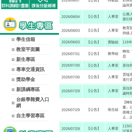
2026/08/07
【公告】
特教組
野與
論與
公務
【公告】
人事室
2026/08/04
第53
教育
【公告】
人事室
2026/08/03
持線
學生信箱
2026/08/03
【公告】
實驗組
11
教室平面圖
轉知
【公告】
教學組
2026/07/31
息
新生專區
2026/07/30
【公告】
人事室
原住
專車交通資訊
雲端系
【公告】
人事室
2026/07/30
獎助學金
進行
原住
新課綱專區
【公告】
人事室
2026/07/29
歲時
台銀學雜費入口
【轉知
網
畫」
【公告】
衛生組
2026/07/29
接種之
自主學習專區
止，
115
【公告】
人事室
2026/07/28
試算