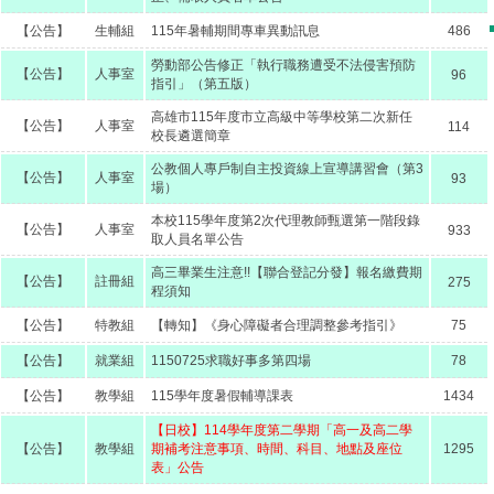
【公告】
生輔組
115年暑輔期間專車異動訊息
486
勞動部公告修正「執行職務遭受不法侵害預防
【公告】
人事室
96
指引」（第五版）
高雄市115年度市立高級中等學校第二次新任
【公告】
人事室
114
校長遴選簡章
公教個人專戶制自主投資線上宣導講習會（第3
【公告】
人事室
93
場）
本校115學年度第2次代理教師甄選第一階段錄
【公告】
人事室
933
取人員名單公告
高三畢業生注意!!【聯合登記分發】報名繳費期
【公告】
註冊組
275
程須知
【公告】
特教組
【轉知】《身心障礙者合理調整參考指引》
75
【公告】
就業組
1150725求職好事多第四場
78
【公告】
教學組
115學年度暑假輔導課表
1434
【日校】114學年度第二學期「高一及高二學
【公告】
教學組
期補考注意事項、時間、科目、地點及座位
1295
表」公告