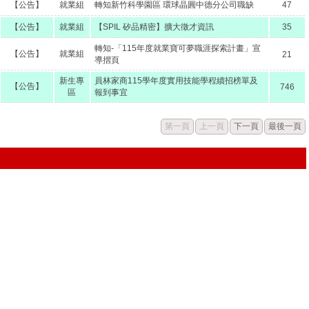
【公告】
就業組
轉知新竹科學園區 環球晶圓中德分公司職缺
47
【公告】
就業組
【SPIL 矽品精密】擴大徵才資訊
35
轉知-「115年度就業寶可夢職涯探索計畫」宣
【公告】
就業組
21
導摺頁
新生專
員林家商115學年度實用技能學程續招榜單及
【公告】
746
區
報到事宜
第一頁
上一頁
下一頁
最後一頁
Copyright© 2018國立員林高級家事商業職業學校版權所有
1045彰化縣員林市中正路56號 ｜電話：(04)832-0260｜傳真：(04)833
建議使用I.E.或Firefox或Chrome瀏覽器以及1024x768 px解析瀏覽本網