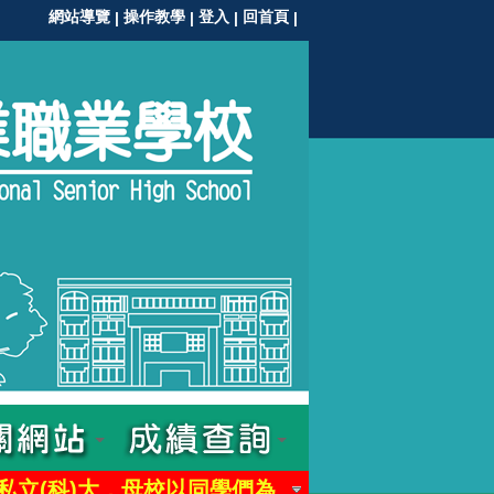
網站導覽
操作教學
登入
回首頁
|
|
|
|
私立(科)大，母校以同學們為榮!